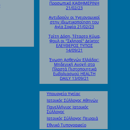
Προσωπικό ΚΑΘΗΜΕΡΙΝΗ
0
21/02/23
Αντιδρούν οι Υγειονομικοί
στην Ιδιωτικοποίηση του
Αγία Σοφία 21/02/23
Τρίτη Δόση, Τέταρτο Κύμα,
Φουλ οι "Σκληροί" Δείκτες
ΕΛΕΥΘΕΡΟΣ ΤΥΠΟΣ
14/09/21
Ένωση Ασθενών Ελλάδος:
Μηδενική Ανοχή στα
Πλαστά Πιστοποιητικά
Εμβολιασμού HEALTH
DAILY 13/09/21
Υπουργείο Υγείας
Ιατρικός Σύλλογος Αθηνών
Πανελλήνιος Ιατρικός
Σύλλογος
Ιατρικός Σύλλογος Πειραιά
Εθνικό Τυπογραφείο