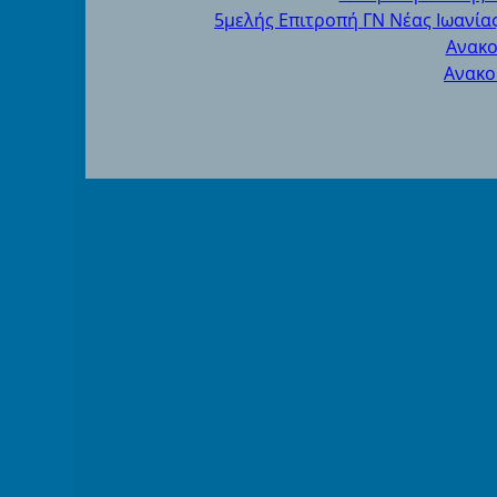
5μελής Επιτροπή ΓΝ Νέας Ιωανίας
Ανακο
Ανακο