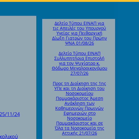
Δελτίο Τύπου ΕΙΝΑΠ για
τις Απειλές του Υπουργού
Υγείας για Πειθαρχική
Δίωξη Γιατρών του Πρώην
ΨΝΑ 01/08/26
Δελτίο Τύπου ΕΙΝΑΠ
Συλλυπητήρια Επιστολή
για τον Ψυχίατρο κ.
Θόδωρο Μεγαλοοικονόμου
27/07/26
Προς τη Διοίκηση της 1ης
ΥΠε και τη Διοίκηση του
Νοσοκομείου
Παμμακάριστος Άμεση
Ανάκληση των
Καθημερινών Πρωινών
Εφημεριών στο
25/11/24
Νοσοκομείο
Παμμακάριστος και σε
Όλα τα Νοσοκομεία της
Αττικής 21/07/26
κολικού