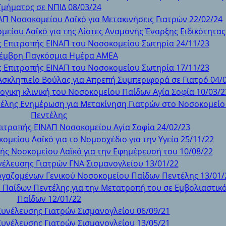
Τμήματος σε ΝΠΙΔ 08/03/24
ΑΠ Νοσοκομείου Λαϊκό για Μετακινήσεις Γιατρών 22/02/24
είου Λαϊκό για της Λίστες Αναμονής Έναρξης Ειδικότητας
 Επιτροπής ΕΙΝΑΠ του Νοσοκομείου Σωτηρία 24/11/23
κέμβρη Παγκόσμια Ημέρα ΑΜΕΑ
 Επιτροπής ΕΙΝΑΠ του Νοσοκομείου Σωτηρία 17/11/23
Ασκληπιείο Βούλας για Απρεπή Συμπεριφορά σε Γιατρό 04/
ογικη κλινική του Νοσοκομείου Παίδων Αγία Σοφία 10/03/2
τέλης Ενημέρωση για Μετακίνηση Γιατρών στο Νοσοκομείο
Πεντέλης
ιτροπής ΕΙΝΑΠ Νοσοκομείου Αγία Σοφία 24/02/23
μείου Λαϊκό για το Νομοσχέδιο για την Υγεία 25/11/22
ής Νοσκομείου Λαϊκό για την Εφημέρευσή του 10/08/22
νέλευσης Γιατρών ΓΝΑ Σισμανογλείου 13/01/22
ργαζομένων Γενικού Νοσοκομείου Παίδων Πεντέλης 13/01/
Παίδων Πεντέλης για την Μετατροπή του σε Εμβολιαστικ
Παίδων 12/01/22
Συνέλευσης Γιατρών Σισμανογλείου 06/09/21
Συνέλευσης Γιατρών Σισμανογλείου 13/05/21