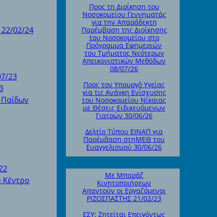
Προς τη Διοίκηση του
Νοσοκομείου Γεννηματάς
για την Απαράδεκτη
 22/02/24
Παρέμβαση της Διοίκησης
του Νοσοκομείου στο
Πρόγραμμα Εφημεριών
του Τμήματος Νεότερων
Απεικονιστικών Μεθόδων
08/07/26
07/23
Προς τον Υπουργό Υγείας
3
για τις Ανάγκη Ενίσχυσης
 Παίδων
του Νοσοκομείου Νίκαιας
με Θέσεις Ειδικευόμενων
Γιατρών 30/06/26
Δελτίο Τύπου ΕΙΝΑΠ για
Παρέμβαση στηΜΕΘ του
Ευαγγελισμού 30/06/26
22
Με Μπαράζ
ό Κέντρο
Κινητοποιήσεων
Απαντούν οι Εργαζόμενοι
ΡΙΖΟΣΠΑΣΤΗΣ 21/02/23
ΕΣΥ: Ζητείται Επειγόντως