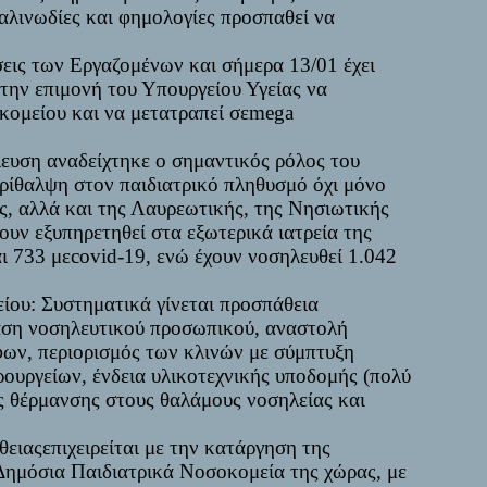
παλινωδίες και φημολογίες προσπαθεί να
εις των Εργαζομένων και σήμερα 13/01 έχει
την επιμονή του Υπουργείου Υγείας να
ομείου και να μετατραπεί σε
mega
λευση αναδείχτηκε ο σημαντικός ρόλος του
ρίθαλψη στον παιδιατρικό πληθυσμό όχι μόνο
ς, αλλά και της Λαυρεωτικής, της Νησιωτικής
χουν εξυπηρετηθεί στα εξωτερικά ιατρεία της
ι 733 με
covid
-19, ενώ έχουν νοσηλευθεί 1.042
είου
: Συστηματικά γίνεται προσπάθεια
ση νοσηλευτικού προσωπικού, αναστολή
ων, περιορισμός των κλινών με σύμπτυξη
ρουργείων, ένδεια υλικοτεχνικής υποδομής (πολύ
ς θέρμανσης στους θαλάμους νοσηλείας και
θειας
επιχειρείται με την κατάργηση της
 Δημόσια Παιδιατρικά Νοσοκομεία της χώρας, με