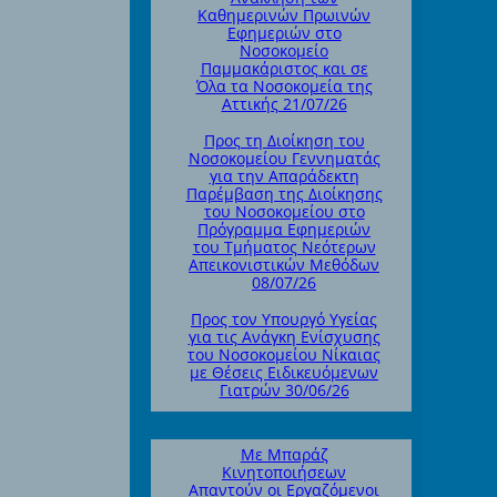
Καθημερινών Πρωινών
Εφημεριών στο
Νοσοκομείο
Παμμακάριστος και σε
Όλα τα Νοσοκομεία της
Αττικής 21/07/26
Προς τη Διοίκηση του
Νοσοκομείου Γεννηματάς
για την Απαράδεκτη
Παρέμβαση της Διοίκησης
του Νοσοκομείου στο
Πρόγραμμα Εφημεριών
του Τμήματος Νεότερων
Απεικονιστικών Μεθόδων
08/07/26
Προς τον Υπουργό Υγείας
για τις Ανάγκη Ενίσχυσης
του Νοσοκομείου Νίκαιας
με Θέσεις Ειδικευόμενων
Γιατρών 30/06/26
Με Μπαράζ
Κινητοποιήσεων
Απαντούν οι Εργαζόμενοι