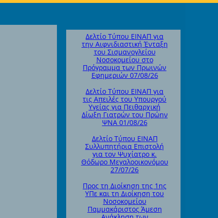
Δελτίο Τύπου ΕΙΝΑΠ για
την Αιφνιδιαστική Ένταξη
του Σισμανογλείου
Νοσοκομείου στο
Πρόγραμμα των Πρωινών
Εφημεριών 07/08/26
Δελτίο Τύπου ΕΙΝΑΠ για
τις Απειλές του Υπουργού
Υγείας για Πειθαρχική
Δίωξη Γιατρών του Πρώην
ΨΝΑ 01/08/26
Δελτίο Τύπου ΕΙΝΑΠ
Συλλυπητήρια Επιστολή
για τον Ψυχίατρο κ.
Θόδωρο Μεγαλοοικονόμου
27/07/26
Προς τη Διοίκηση της 1ης
ΥΠε και τη Διοίκηση του
Νοσοκομείου
Παμμακάριστος Άμεση
Ανάκληση των