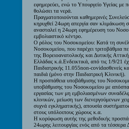
εφημερεύει, ενώ το Υπουργείο Υγείας με 
θολώσει τα νερά.
Πραγματοποιούνται καθημερινές Συνελεύσ
κηρυχθεί 24ωρη απεργία σαν κλιμάκωση σ
ανασταλεί η 24ωρη εφημέρευση του Νοσοκ
εμβολιαστικό κέντρο.
Ο ρόλος του Νοσοκομείου
: Κατά τη συνέ
Νοσοκομείου, που παρέχει τριτοβάθμια πε
της Βορειοανατολικής και Δυτικής Αττική
Ελλάδας κ.ά.
E
νδεικτικά, από τις 1/9/21 έ
Παιδιατρικής 11.055
non
-
covid
ασθενείς κα
παιδιά (μόνο στην Παιδιατρική Κλινική).
Η προσπάθεια υποβάθμισης του Νοσοκομ
υποβάθμισης του Νοσοκομείου με απόσπα
εργασίας των μη εμβολιασμένων συναδέλφ
κλινικών, μείωση των διενεργούμενων χει
συχνά εγκληματικής), απουσία συστήματο
στους υπόλοιπους χώρους κ.α.
Η κορύφωση αυτής της μεθοδικής προσπά
24ωρης λειτουργίας ενός από τα τέσσερα