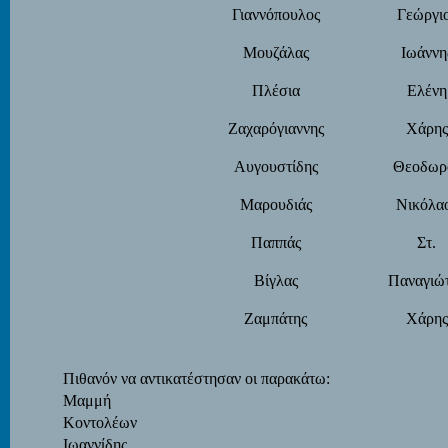
Γιαννόπουλος
Γεώργι
Μουζάλας
Ιωάννη
Πλέσια
Ελένη
Ζαχαρόγιαννης
Χάρης
Αυγουστίδης
Θεοδωρ
Μαρουδιάς
Νικόλα
Παππάς
Στ.
Βίγλας
Παναγιώ
Ζαμπάτης
Χάρης
Πιθανόν να αντικατέστησαν οι παρακάτω:
Μαμμή
Κοντολέων
Ιωαννίδης