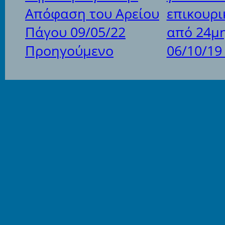
Απόφαση του Αρείου
επικουρι
Πάγου 09/05/22
από 24μ
Προηγούμενο
06/10/1