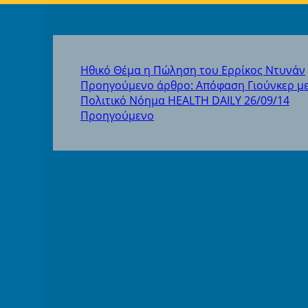
Ηθικό Θέμα η Πώληση του Ερρίκος Ντυνάν
Προηγούμενο άρθρο: Απόφαση Γιούνκερ μ
Πολιτικό Νόημα HEALTH DAILY 26/09/14
Προηγούμενο