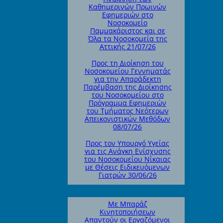
Καθημερινών Πρωινών
Εφημεριών στο
Νοσοκομείο
Παμμακάριστος και σε
Όλα τα Νοσοκομεία της
Αττικής 21/07/26
Προς τη Διοίκηση του
Νοσοκομείου Γεννηματάς
για την Απαράδεκτη
Παρέμβαση της Διοίκησης
του Νοσοκομείου στο
Πρόγραμμα Εφημεριών
του Τμήματος Νεότερων
Απεικονιστικών Μεθόδων
08/07/26
Προς τον Υπουργό Υγείας
για τις Ανάγκη Ενίσχυσης
του Νοσοκομείου Νίκαιας
με Θέσεις Ειδικευόμενων
Γιατρών 30/06/26
Με Μπαράζ
Κινητοποιήσεων
Απαντούν οι Εργαζόμενοι