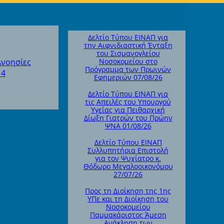
Δελτίο Τύπου ΕΙΝΑΠ για
την Αιφνιδιαστική Ένταξη
του Σισμανογλείου
Ανοησίες
Νοσοκομείου στο
Πρόγραμμα των Πρωινών
14
Εφημεριών 07/08/26
Δελτίο Τύπου ΕΙΝΑΠ για
τις Απειλές του Υπουργού
Υγείας για Πειθαρχική
Δίωξη Γιατρών του Πρώην
ΨΝΑ 01/08/26
Δελτίο Τύπου ΕΙΝΑΠ
Συλλυπητήρια Επιστολή
για τον Ψυχίατρο κ.
Θόδωρο Μεγαλοοικονόμου
27/07/26
Προς τη Διοίκηση της 1ης
ΥΠε και τη Διοίκηση του
Νοσοκομείου
Παμμακάριστος Άμεση
Ανάκληση των