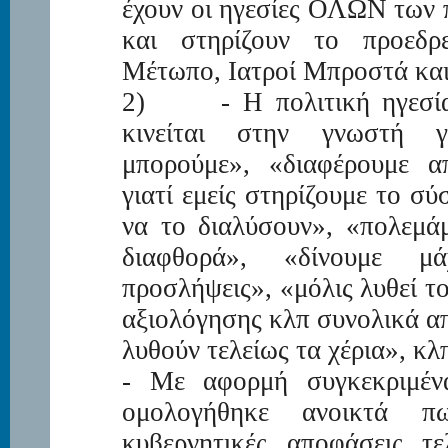
έχουν οι ηγεσίες ΟΛΩΝ των
και στηρίζουν το προεδ
Μέτωπο, Ιατροί Μπροστά και
2) - Η πολιτική ηγεσία 
κινείται στην γνωστή γ
μπορούμε», «διαφέρουμε α
γιατί εμείς στηρίζουμε το σύ
να το διαλύσουν», «πολεμά
διαφθορά», «δίνουμε μά
προσλήψεις», «μόλις λυθεί τ
αξιολόγησης κλπ συνολικά α
λυθούν τελείως τα χέρια», κλ
- Με αφορμή συγκεκριμέν
ομολογήθηκε ανοικτά π
κυβερνητικές αποφάσεις τ