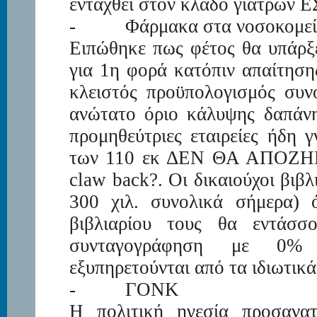
ενταχθεί στον κλάδο γιατρών Ε
-
Φάρμακα στα νοσοκομε
Ειπώθηκε πως φέτος θα υπάρξε
για 1
η
φορά κατόπιν απαίτησης
κλειστός προϋπολογισμός συν
ανώτατο όριο κάλυψης δαπάνη
προμηθεύτριες εταιρείες ήδη 
των 110 εκ ΔΕΝ ΘΑ ΑΠΟΖΗΜΙ
claw back?. Οι δικαιούχοι βιβλ
300 χιλ. συνολικά σήμερα) 
βιβλιαρίου τους θα εντάσσο
συνταγογράφηση με 0%
εξυπηρετούνται από τα ιδιωτικ
-
ΓΟΝΚ
Η πολιτική ηγεσία προσανατ