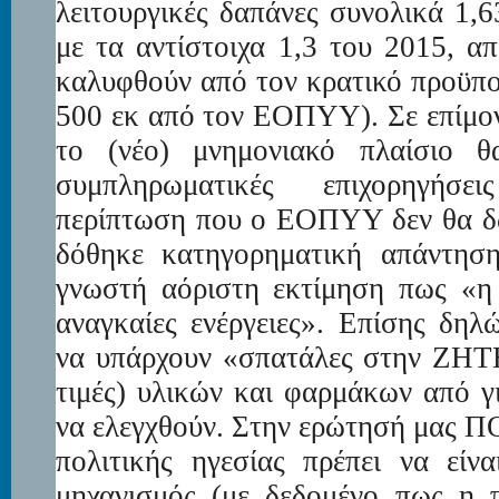
λειτουργικές δαπάνες συνολικά 1,
με τα αντίστοιχα 1,3 του 2015, α
καλυφθούν από τον κρατικό προϋπο
500 εκ από τον ΕΟΠΥΥ). Σε επίμον
το (νέο) μνημονιακό πλαίσιο θ
συμπληρωματικές επιχορηγήσε
περίπτωση που ο ΕΟΠΥΥ δεν θα δώ
δόθηκε κατηγορηματική απάντησ
γνωστή αόριστη εκτίμηση πως «η 
αναγκαίες ενέργειες». Επίσης δη
να υπάρχουν «σπατάλες στην ΖΗΤΗ
τιμές) υλικών και φαρμάκων από γι
να ελεγχθούν. Στην ερώτησή μας Π
πολιτικής ηγεσίας πρέπει να είνα
μηχανισμός (με δεδομένο πως η π