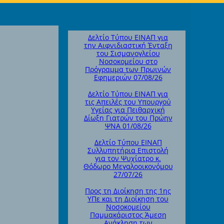
Δελτίο Τύπου ΕΙΝΑΠ για
την Αιφνιδιαστική Ένταξη
του Σισμανογλείου
Νοσοκομείου στο
Πρόγραμμα των Πρωινών
Εφημεριών 07/08/26
Δελτίο Τύπου ΕΙΝΑΠ για
τις Απειλές του Υπουργού
Υγείας για Πειθαρχική
Δίωξη Γιατρών του Πρώην
ΨΝΑ 01/08/26
Δελτίο Τύπου ΕΙΝΑΠ
Συλλυπητήρια Επιστολή
για τον Ψυχίατρο κ.
Θόδωρο Μεγαλοοικονόμου
27/07/26
Προς τη Διοίκηση της 1ης
ΥΠε και τη Διοίκηση του
Νοσοκομείου
Παμμακάριστος Άμεση
Ανάκληση των