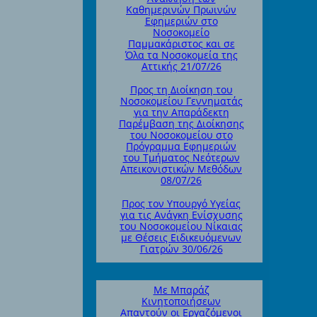
Καθημερινών Πρωινών
Εφημεριών στο
Νοσοκομείο
Παμμακάριστος και σε
Όλα τα Νοσοκομεία της
Αττικής 21/07/26
Προς τη Διοίκηση του
Νοσοκομείου Γεννηματάς
για την Απαράδεκτη
Παρέμβαση της Διοίκησης
του Νοσοκομείου στο
Πρόγραμμα Εφημεριών
του Τμήματος Νεότερων
Απεικονιστικών Μεθόδων
08/07/26
Προς τον Υπουργό Υγείας
για τις Ανάγκη Ενίσχυσης
του Νοσοκομείου Νίκαιας
με Θέσεις Ειδικευόμενων
Γιατρών 30/06/26
Με Μπαράζ
Κινητοποιήσεων
Απαντούν οι Εργαζόμενοι