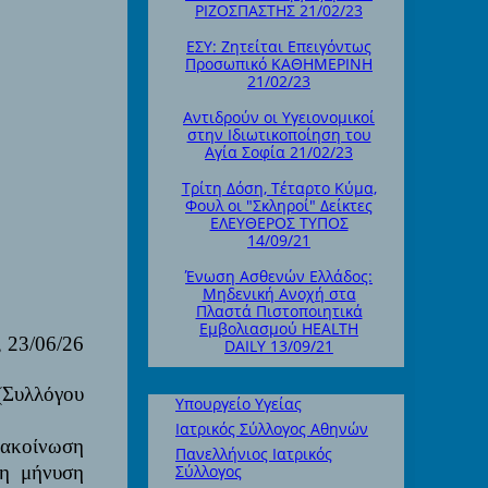
ΡΙΖΟΣΠΑΣΤΗΣ 21/02/23
ΕΣΥ: Ζητείται Επειγόντως
Προσωπικό ΚΑΘΗΜΕΡΙΝΗ
21/02/23
Αντιδρούν οι Υγειονομικοί
στην Ιδιωτικοποίηση του
Αγία Σοφία 21/02/23
Τρίτη Δόση, Τέταρτο Κύμα,
Φουλ οι "Σκληροί" Δείκτες
ΕΛΕΥΘΕΡΟΣ ΤΥΠΟΣ
14/09/21
Ένωση Ασθενών Ελλάδος:
Μηδενική Ανοχή στα
Πλαστά Πιστοποιητικά
Εμβολιασμού HEALTH
 23/06/26
DAILY 13/09/21
(Συλλόγου
Υπουργείο Υγείας
Ιατρικός Σύλλογος Αθηνών
νακοίνωση
Πανελλήνιος Ιατρικός
 η μήνυση
Σύλλογος