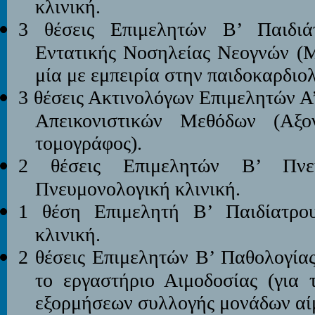
κλινική.
3 θέσεις Επιμελητών Β’ Παιδ
Εντατικής Νοσηλείας Νεογνών (
μία με εμπειρία στην παιδοκαρδιο
3 θέσεις Ακτινολόγων Επιμελητών Α
Απεικονιστικών Μεθόδων (Αξο
τομογράφος).
2 θέσεις Επιμελητών Β’ Πν
Πνευμονολογική κλινική.
1 θέση Επιμελητή Β’ Παιδίατρ
κλινική.
2 θέσεις Επιμελητών Β’ Παθολογία
το εργαστήριο Αιμοδοσίας (για 
εξορμήσεων συλλογής μονάδων αίμ