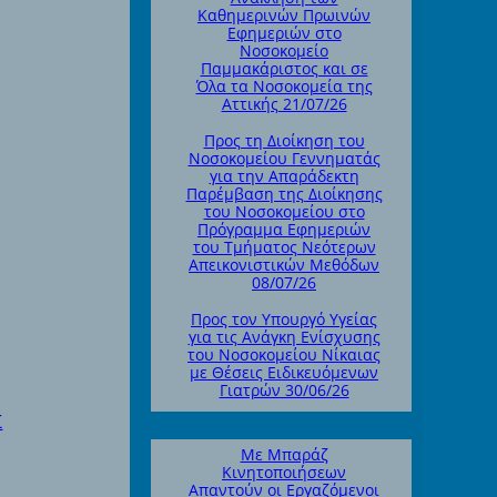
Καθημερινών Πρωινών
Εφημεριών στο
Νοσοκομείο
Παμμακάριστος και σε
Όλα τα Νοσοκομεία της
Αττικής 21/07/26
Προς τη Διοίκηση του
Νοσοκομείου Γεννηματάς
για την Απαράδεκτη
Παρέμβαση της Διοίκησης
του Νοσοκομείου στο
Πρόγραμμα Εφημεριών
του Τμήματος Νεότερων
Απεικονιστικών Μεθόδων
08/07/26
Προς τον Υπουργό Υγείας
για τις Ανάγκη Ενίσχυσης
του Νοσοκομείου Νίκαιας
με Θέσεις Ειδικευόμενων
Γιατρών 30/06/26
Σ
Με Μπαράζ
Κινητοποιήσεων
Απαντούν οι Εργαζόμενοι