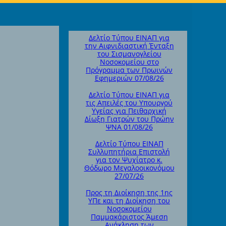
Δελτίο Τύπου ΕΙΝΑΠ για
την Αιφνιδιαστική Ένταξη
του Σισμανογλείου
Νοσοκομείου στο
Πρόγραμμα των Πρωινών
Εφημεριών 07/08/26
Δελτίο Τύπου ΕΙΝΑΠ για
τις Απειλές του Υπουργού
Υγείας για Πειθαρχική
Δίωξη Γιατρών του Πρώην
ΨΝΑ 01/08/26
Δελτίο Τύπου ΕΙΝΑΠ
Συλλυπητήρια Επιστολή
για τον Ψυχίατρο κ.
Θόδωρο Μεγαλοοικονόμου
27/07/26
Προς τη Διοίκηση της 1ης
ΥΠε και τη Διοίκηση του
Νοσοκομείου
Παμμακάριστος Άμεση
Ανάκληση των