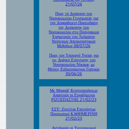
21/07/26
Προς τη Διοίκηση του
Νοσοκομείου Γεννηματάς για
την Απαράδεκτη Παρέμβαση
της Διοίκησης του
Νοσοκομείου στο Πρόγραμμα
Εφημεριών του Τμήματος
Νεότερων Απεικονιστικών
Μεθόδων 08/07/26
Προς τον Υπουργό Υγείας για
τις Ανάγκη Ενίσχυσης του
Νοσοκομείου Νίκαιας με
Θέσεις Ειδικευόμενων Γιατρών
30/06/26
Με Μπαράζ Κινητοποιήσεων
Απαντούν οι Εργαζόμενοι
ΡΙΖΟΣΠΑΣΤΗΣ 21/02/23
ΕΣΥ: Ζητείται Επειγόντως
Προσωπικό ΚΑΘΗΜΕΡΙΝΗ
21/02/23
Αντιδρούν οι Υγειονομικοί