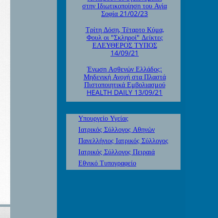
στην Ιδιωτικοποίηση του Αγία
Σοφία 21/02/23
Τρίτη Δόση, Τέταρτο Κύμα,
Φουλ οι "Σκληροί" Δείκτες
ΕΛΕΥΘΕΡΟΣ ΤΥΠΟΣ
14/09/21
Ένωση Ασθενών Ελλάδος:
Μηδενική Ανοχή στα Πλαστά
Πιστοποιητικά Εμβολιασμού
HEALTH DAILY 13/09/21
Υπουργείο Υγείας
Ιατρικός Σύλλογος Αθηνών
Πανελλήνιος Ιατρικός Σύλλογος
Ιατρικός Σύλλογος Πειραιά
Εθνικό Τυπογραφείο