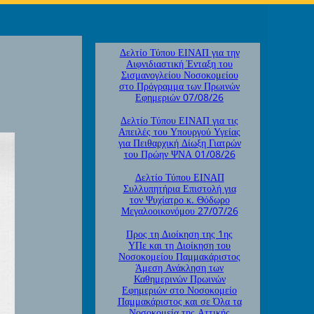
Δελτίο Τύπου ΕΙΝΑΠ για την
Αιφνιδιαστική Ένταξη του
Σισμανογλείου Νοσοκομείου
στο Πρόγραμμα των Πρωινών
Εφημεριών 07/08/26
Δελτίο Τύπου ΕΙΝΑΠ για τις
Απειλές του Υπουργού Υγείας
για Πειθαρχική Δίωξη Γιατρών
του Πρώην ΨΝΑ 01/08/26
Δελτίο Τύπου ΕΙΝΑΠ
Συλλυπητήρια Επιστολή για
τον Ψυχίατρο κ. Θόδωρο
Μεγαλοοικονόμου 27/07/26
Προς τη Διοίκηση της 1ης
ΥΠε και τη Διοίκηση του
Νοσοκομείου Παμμακάριστος
Άμεση Ανάκληση των
Καθημερινών Πρωινών
Εφημεριών στο Νοσοκομείο
Παμμακάριστος και σε Όλα τα
Νοσοκομεία της Αττικής