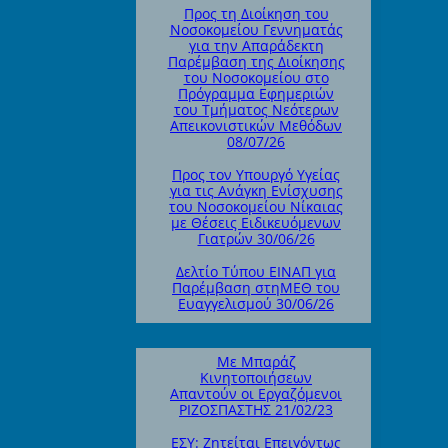
Προς τη Διοίκηση του
Νοσοκομείου Γεννηματάς
για την Απαράδεκτη
Παρέμβαση της Διοίκησης
του Νοσοκομείου στο
Πρόγραμμα Εφημεριών
του Τμήματος Νεότερων
Απεικονιστικών Μεθόδων
08/07/26
Προς τον Υπουργό Υγείας
για τις Ανάγκη Ενίσχυσης
του Νοσοκομείου Νίκαιας
με Θέσεις Ειδικευόμενων
Γιατρών 30/06/26
Δελτίο Τύπου ΕΙΝΑΠ για
Παρέμβαση στηΜΕΘ του
Ευαγγελισμού 30/06/26
Με Μπαράζ
Κινητοποιήσεων
Απαντούν οι Εργαζόμενοι
ΡΙΖΟΣΠΑΣΤΗΣ 21/02/23
ΕΣΥ: Ζητείται Επειγόντως