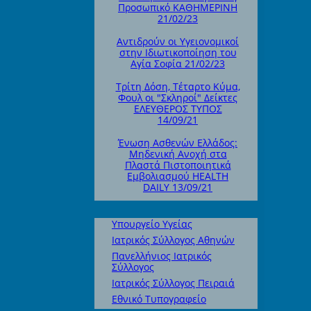
Προσωπικό ΚΑΘΗΜΕΡΙΝΗ
21/02/23
Αντιδρούν οι Υγειονομικοί
στην Ιδιωτικοποίηση του
Αγία Σοφία 21/02/23
Τρίτη Δόση, Τέταρτο Κύμα,
Φουλ οι "Σκληροί" Δείκτες
ΕΛΕΥΘΕΡΟΣ ΤΥΠΟΣ
14/09/21
Ένωση Ασθενών Ελλάδος:
Μηδενική Ανοχή στα
Πλαστά Πιστοποιητικά
Εμβολιασμού HEALTH
DAILY 13/09/21
Υπουργείο Υγείας
Ιατρικός Σύλλογος Αθηνών
Πανελλήνιος Ιατρικός
Σύλλογος
Ιατρικός Σύλλογος Πειραιά
Εθνικό Τυπογραφείο