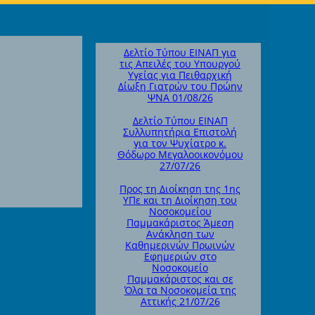
Δελτίο Τύπου ΕΙΝΑΠ για
τις Απειλές του Υπουργού
Υγείας για Πειθαρχική
Δίωξη Γιατρών του Πρώην
ΨΝΑ 01/08/26
Δελτίο Τύπου ΕΙΝΑΠ
Συλλυπητήρια Επιστολή
για τον Ψυχίατρο κ.
Θόδωρο Μεγαλοοικονόμου
27/07/26
Προς τη Διοίκηση της 1ης
ΥΠε και τη Διοίκηση του
Νοσοκομείου
Παμμακάριστος Άμεση
Ανάκληση των
Καθημερινών Πρωινών
Εφημεριών στο
Νοσοκομείο
Παμμακάριστος και σε
Όλα τα Νοσοκομεία της
Αττικής 21/07/26